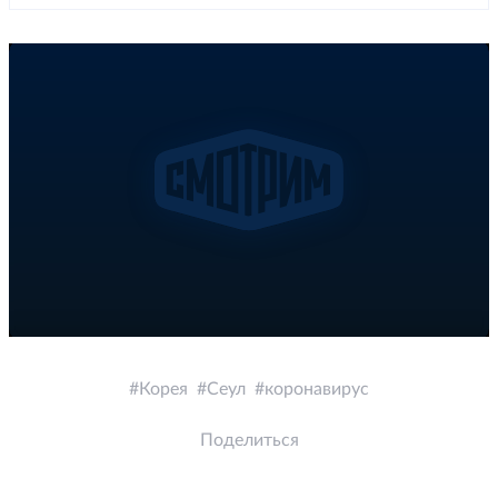
Корея
Сеул
коронавирус
Поделиться