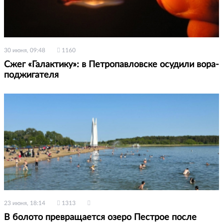
30 июня, 09:48
1160
Сжег «Галактику»: в Петропавловске осудили вора-
поджигателя
23 июня, 18:14
1313
В болото превращается озеро Пестрое после