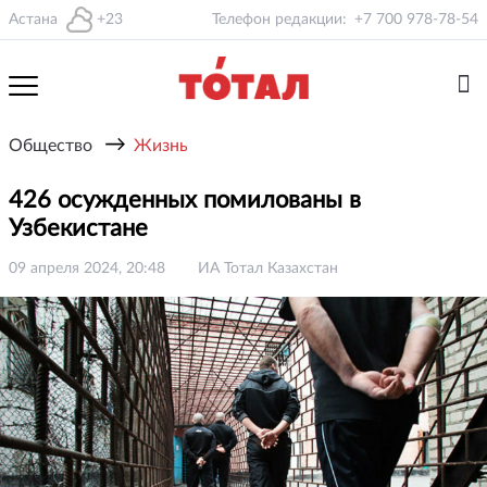
Астана
+23
Телефон редакции:
+7 700 978-78-54
→
Общество
Жизнь
426 осужденных помилованы в
Узбекистане
09 апреля 2024, 20:48
ИА Тотал Казахстан