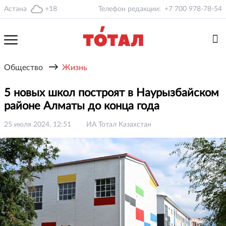
Астана
+18
Телефон редакции:
+7 700 978-78-54
→
Общество
Жизнь
5 новых школ построят в Наурызбайском
районе Алматы до конца года
25 июля 2024, 12:51
ИА Тотал Казахстан