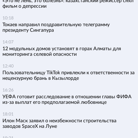
«Это не лень, это болезнь»: казахстанский режиссер снял
фильм о депрессии
10:18
Токаев направил поздравительную телеграмму
президенту Сингапура
14:07
12 модульных домов установят в горах Алматы для
мониторинга селевой опасности
12:40
Пользовательницу TikTok привлекли к ответственности за
нецензурную брань в Кызылорде
16:26
УЕФА готовит расследование в отношении главы ФИФА
из-за выплат его предполагаемой любовнице
18:01
Илон Маск заявил о неизбежности строительства
заводов SpaceX на Луне