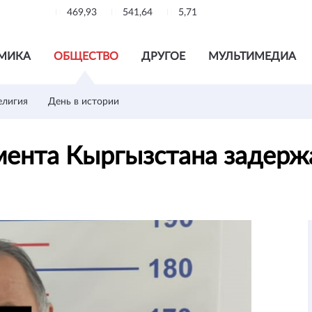
469,93
541,64
5,71
МИКА
ОБЩЕСТВО
ДРУГОЕ
МУЛЬТИМЕДИА
елигия
День в истории
мента Кыргызстана задерж