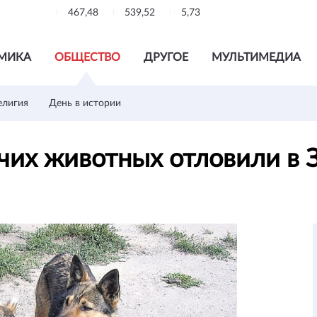
467,48
539,52
5,73
МИКА
ОБЩЕСТВО
ДРУГОЕ
МУЛЬТИМЕДИА
елигия
День в истории
ячих животных отловили в