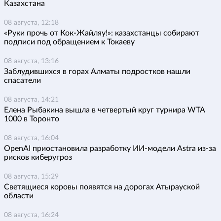
Казахстана
08 августа, 12:18
«Руки прочь от Кок-Жайляу!»: казахстанцы собирают
подписи под обращением к Токаеву
08 августа, 13:16
Заблудившихся в горах Алматы подростков нашли
спасатели
08 августа, 14:21
Елена Рыбакина вышла в четвертый круг турнира WTA
1000 в Торонто
08 августа, 16:04
OpenAI приостановила разработку ИИ-модели Astra из-за
рисков киберугроз
08 августа, 15:29
Светящиеся коровы появятся на дорогах Атырауской
области
08 августа, 16:24