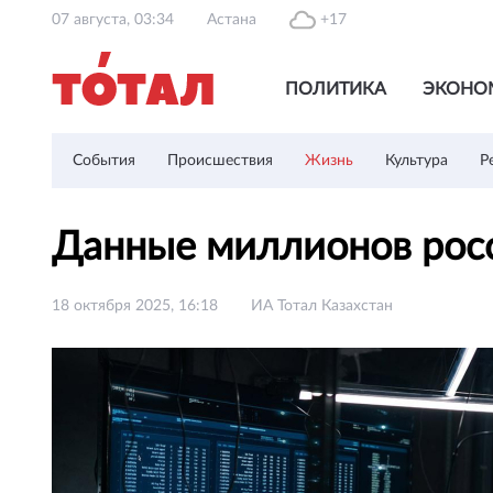
07 августа, 03:34
Астана
+17
ПОЛИТИКА
ЭКОНО
События
Происшествия
Жизнь
Культура
Р
Данные миллионов росс
18 октября 2025, 16:18
ИА Тотал Казахстан