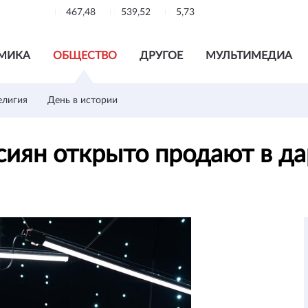
467,48
539,52
5,73
МИКА
ОБЩЕСТВО
ДРУГОЕ
МУЛЬТИМЕДИА
елигия
День в истории
иян открыто продают в д