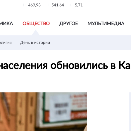
469,93
541,64
5,71
МИКА
ОБЩЕСТВО
ДРУГОЕ
МУЛЬТИМЕДИА
елигия
День в истории
населения обновились в К