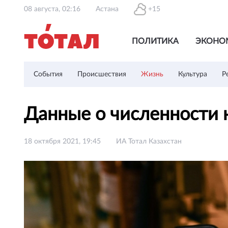
08 августа, 02:16
Астана
+15
ПОЛИТИКА
ЭКОНО
События
Происшествия
Жизнь
Культура
Р
Данные о численности 
18 октября 2021, 19:45
ИА Тотал Казахстан