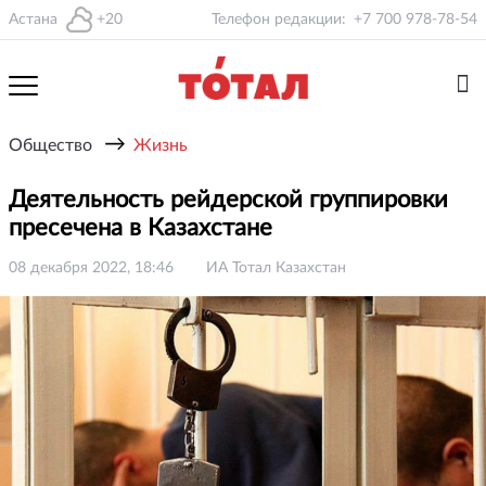
Астана
+20
Телефон редакции:
+7 700 978-78-54
→
Общество
Жизнь
Деятельность рейдерской группировки
пресечена в Казахстане
08 декабря 2022, 18:46
ИА Тотал Казахстан