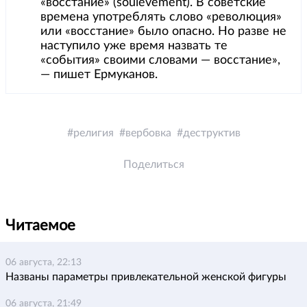
«восстание» (soulevement). В советские
времена употреблять слово «революция»
или «восстание» было опасно. Но разве не
наступило уже время назвать те
«события» своими словами — восстание»,
— пишет Ермуканов.
религия
вербовка
деструктив
Поделиться
Читаемое
06 августа, 22:13
Названы параметры привлекательной женской фигуры
06 августа, 21:49