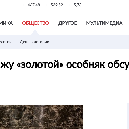
467,48
539,52
5,73
МИКА
ОБЩЕСТВО
ДРУГОЕ
МУЛЬТИМЕДИА
елигия
День в истории
жу «золотой» особняк обс