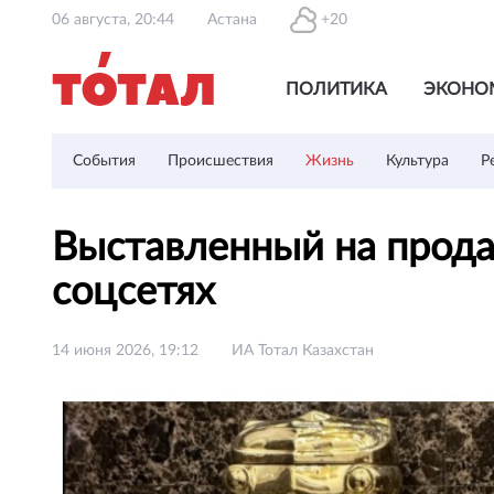
06 августа, 20:44
Астана
+20
ПОЛИТИКА
ЭКОНО
События
Происшествия
Жизнь
Культура
Р
Выставленный на прода
соцсетях
14 июня 2026, 19:12
ИА Тотал Казахстан