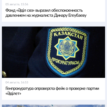
05 августа, 15:56
Фонд «Әділ сөз» выразил обеспокоенность
давлением на журналиста Динару Егеубаеву
04 августа, 16:53
Генпрокуратура опровергла фейк о проверке партии
«Әділет»