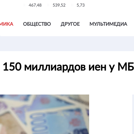
467,48
539,52
5,73
МИКА
ОБЩЕСТВО
ДРУГОЕ
МУЛЬТИМЕДИА
е 150 миллиардов иен у 