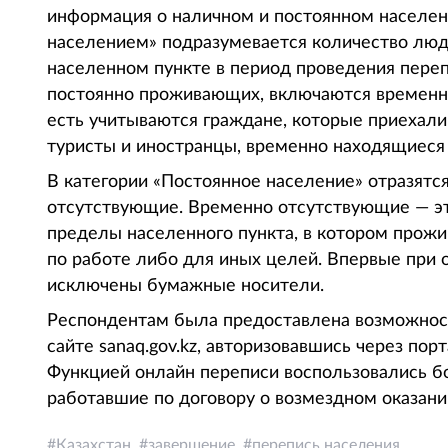
информация о наличном и постоянном населени
населением» подразумевается количество люд
населенном пункте в период проведения переп
постоянно проживающих, включаются временн
есть учитываются граждане, которые приехали в 
туристы и иностранцы, временно находящиеся 
В категории «Постоянное население» отразят
отсутствующие. Временно отсутствующие — э
пределы населенного пункта, в котором прожив
по работе либо для иных целей. Впервые при 
исключены бумажные носители.
Респондентам была предоставлена возможнос
сайте sanaq.gov.kz, авторизовавшись через пор
Функцией онлайн переписи воспользовались б
работавшие по договору о возмездном оказани
Казахстан
завершение
перепись населения