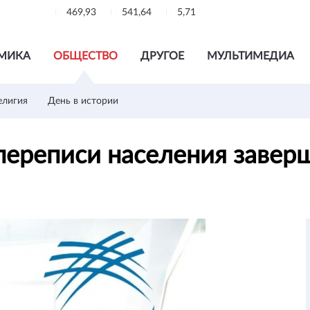
469,93
541,64
5,71
МИКА
ОБЩЕСТВО
ДРУГОЕ
МУЛЬТИМЕДИА
елигия
День в истории
переписи населения завер