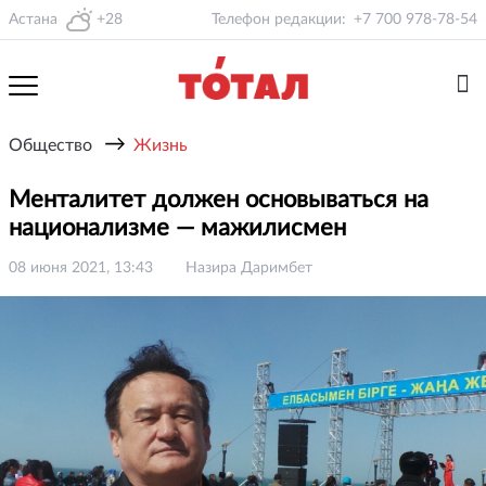
Астана
+28
Телефон редакции:
+7 700 978-78-54
→
Общество
Жизнь
Менталитет должен основываться на
национализме — мажилисмен
08 июня 2021, 13:43
Назира Даримбет