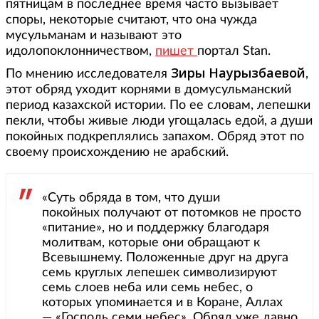
пятницам в последнее время часто вызывает
споры, некоторые считают, что она чужда
мусульманам и называют это
идолопоклонничеством,
пишет
портал Stan.
Зиры Наурызбаевой
По мнению исследователя
,
этот обряд уходит корнями в домусульманский
период казахской истории. По ее словам, лепешки
пекли, чтобы живые люди угощалась едой, а души
покойных подкреплялись запахом. Обряд этот по
своему происхождению не арабский.
«Суть обряда в том, что души
покойных получают от потомков не просто
«питание», но и поддержку благодаря
молитвам, которые они обращают к
Всевышнему. Положенные друг на друга
семь круглых лепешек символизируют
семь слоев неба или семь небес, о
которых упоминается и в Коране, Аллах
— «Господь семи небес». Обряд уже давно