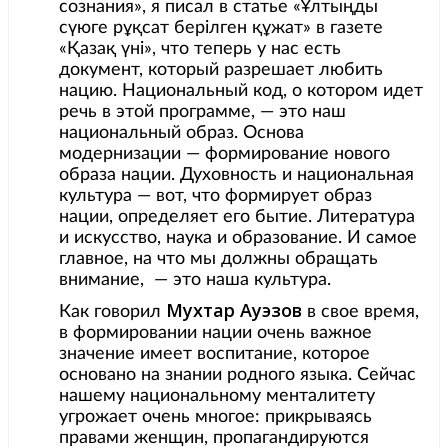
сознания», я писал в статье «Ұлтыңды
сүюге рұқсат берілген құжат» в газете
«Қазақ үні», что теперь у нас есть
документ, который разрешает любить
нацию. Национальный код, о котором идет
речь в этой программе, — это наш
национальный образ. Основа
модернизации — формирование нового
образа нации. Духовность и национальная
культура — вот, что формирует образ
нации, определяет его бытие. Литература
и искусство, наука и образование. И самое
главное, на что мы должны обращать
внимание, — это наша культура.
Мухтар Ауэзов
Как говорил
в свое время,
в формировании нации очень важное
значение имеет воспитание, которое
основано на знании родного языка. Сейчас
нашему национальному менталитету
угрожает очень многое: прикрываясь
правами женщин, пропагандируются