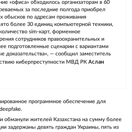
ние «офиса» обходилось организаторам в 60
зреваемых за последние полгода приобрел
х обысков по адресам проживания
ъято более 30 единиц компьютерной техники,
количество sim-карт, форменное
рения сотрудников правоохранительных и
нее подготовленные сценарии с вариантами
ые доказательства», — сообщил заместитель
Аслан
йствию киберпреступности МВД РК
зированное программное обеспечение для
deepfake.
 обманули жителей Казахстана на сумму более
ции задержаны девять граждан Украины, пять из