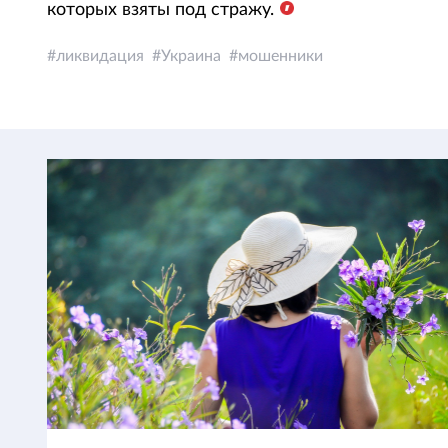
которых взяты под стражу.
ликвидация
Украина
мошенники