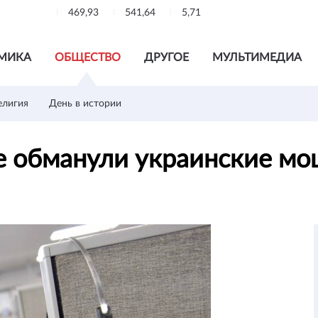
469,93
541,64
5,71
МИКА
ОБЩЕСТВО
ДРУГОЕ
МУЛЬТИМЕДИА
елигия
День в истории
ге обманули украинские м