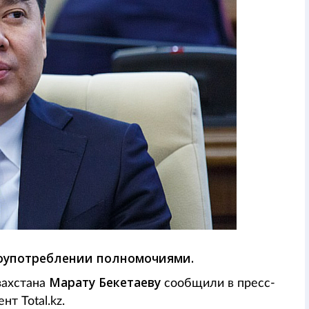
лоупотреблении полномочиями.
Марату Бекетаеву
захстана
сообщили в пресс-
т Total.kz.