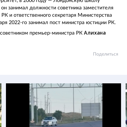
рситет, в 2000 году — Лондонскую школу
ы он занимал должности советника заместителя
 РК и ответственного секретаря Министерства
варя 2022-го занимал пост министра юстиции РК.
Алихана
л советником премьер-министра РК
Поделиться