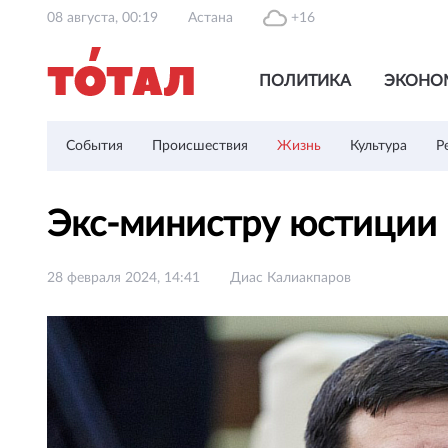
08 августа, 00:19
Астана
+16
ПОЛИТИКА
ЭКОНО
События
Происшествия
Жизнь
Культура
Р
Экс-министру юстиции 
28 февраля 2024, 14:41
Диас Калиакпаров