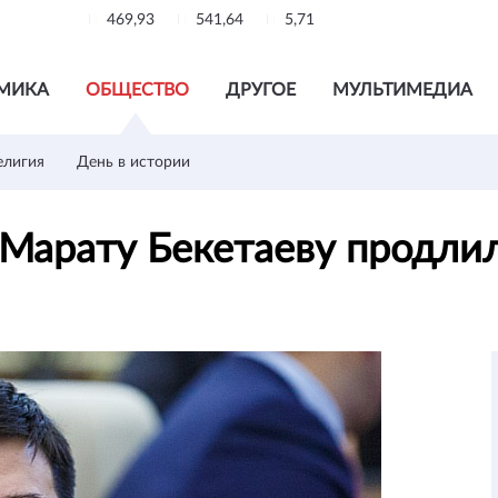
469,93
541,64
5,71
МИКА
ОБЩЕСТВО
ДРУГОЕ
МУЛЬТИМЕДИА
елигия
День в истории
Марату Бекетаеву продли