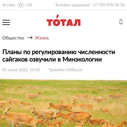
Астана
+34
Телефон редакции:
+7 700 978-78-54
→
Общество
Жизнь
Планы по регулированию численности
сайгаков озвучили в Минэкологии
01 июня 2022, 15:45
Тулеубек Габбасов