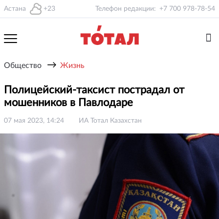
Астана
+23
Телефон редакции:
+7 700 978-78-54
→
Общество
Жизнь
Полицейский-таксист пострадал от
мошенников в Павлодаре
07 мая 2023, 14:24
ИА Тотал Казахстан