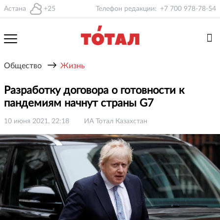
Астана
+25
Телефон редакции:
+7 700 978-78-54
→
Общество
Жизнь
Разработку договора о готовности к
пандемиям начнут страны G7
10 июня 2021, 22:18
ИА Тотал Казахстан