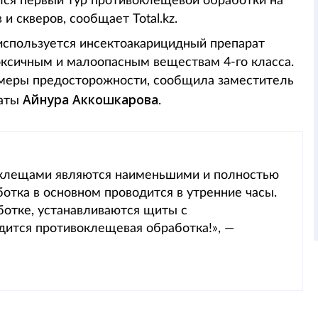
лся первый тур противоклещевой обработки на
и скверов, сообщает Total.kz.
используется инсектоакарицидный препарат
токсичным и малоопасным веществам 4-го класса.
меры предосторожности, сообщила заместитель
Айнура Аккошкарова
маты
.
 клещами являются наименьшими и полностью
отка в основном проводится в утренние часы.
ботке, устанавливаются щиты с
ится противоклещевая обработка!», —