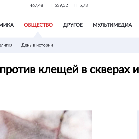
467,48
539,52
5,73
МИКА
ОБЩЕСТВО
ДРУГОЕ
МУЛЬТИМЕДИА
елигия
День в истории
ротив клещей в скверах и