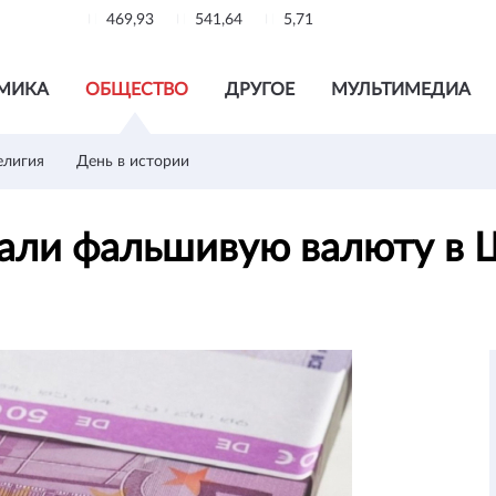
469,93
541,64
5,71
МИКА
ОБЩЕСТВО
ДРУГОЕ
МУЛЬТИМЕДИА
елигия
День в истории
вали фальшивую валюту в