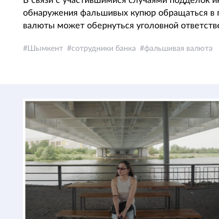
В связи с участившимися случаями подделок и
обнаружения фальшивых купюр обращаться в 
валюты может обернуться уголовной ответств
Шымкент
сотрудники банка
фальшивая валюта