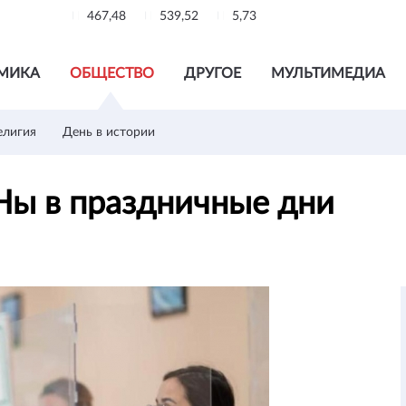
467,48
539,52
5,73
МИКА
ОБЩЕСТВО
ДРУГОЕ
МУЛЬТИМЕДИА
елигия
День в истории
Ны в праздничные дни