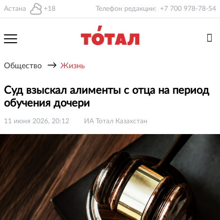
Астана
+18
Телефон редакции:
+7 700 978-78-54
→
Общество
Жизнь
Суд взыскал алименты с отца на период
обучения дочери
11 июня 2026, 20:12
ИА Тотал Казахстан