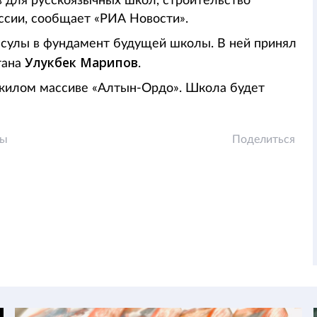
 для русскоязычных школ, строительство
ссии, сообщает «РИА Новости».
псулы в фундамент будущей школы. В ней принял
Улукбек Марипов
тана
.
 жилом массиве «Алтын-Ордо». Школа будет
лы
Поделиться