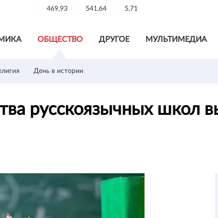
469,93
541,64
5,71
МИКА
ОБЩЕСТВО
ДРУГОЕ
МУЛЬТИМЕДИА
елигия
День в истории
ства русскоязычных школ 