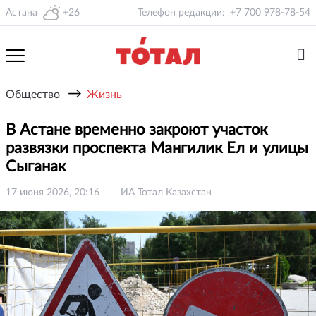
Астана
+26
Телефон редакции:
+7 700 978-78-54
→
Общество
Жизнь
В Астане временно закроют участок
развязки проспекта Мангилик Ел и улицы
Сыганак
17 июня 2026, 20:16
ИА Тотал Казахстан