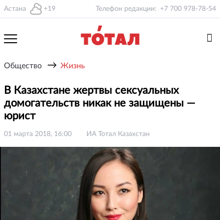
Астана
+19
Телефон редакции:
+7 700 978-78-54
→
Общество
Жизнь
В Казахстане жертвы сексуальных
домогательств никак не защищены —
юрист
01 марта 2018, 16:00
ИА Тотал Казахстан