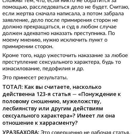
сложны тем, что, если никто не обратится за
помощью, расследоваться дело не будет. Считаю,
если жертва сначала написала, а потом забрала
заявление, дело после примирения сторон не
должно прекращаться, и суд в любом случае
должен адекватно наказать преступника. По
моему мнению, нужно исключить пункт о
примирении сторон.
Кроме того, надо ужесточить наказание за любое
преступление сексуального характера, будь то
изнасилование, педофилия и др.
Это принесет результаты.
ТОТАЛ: Как вы считаете, насколько
действенна 123-я статья
«Понуждение к
—
половому сношению, мужеложству,
лесбиянству или другим действиям
сексуального характера»? Имеет ли она
отношение к харрасменту?
УРАЗБАХОВА:
Это совершенно не рабочая статья.