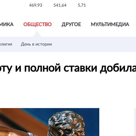
469,93
541,64
5,71
МИКА
ОБЩЕСТВО
ДРУГОЕ
МУЛЬТИМЕДИА
елигия
День в истории
ту и полной ставки добила