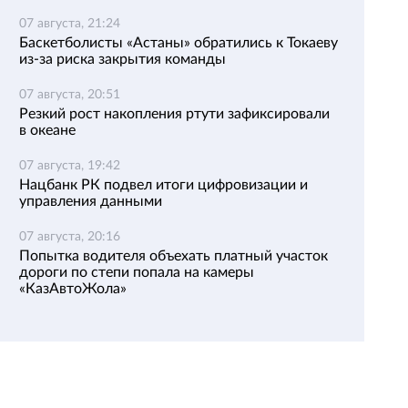
07 августа, 21:24
Баскетболисты «Астаны» обратились к Токаеву
из-за риска закрытия команды
07 августа, 20:51
Резкий рост накопления ртути зафиксировали
в океане
07 августа, 19:42
Нацбанк РК подвел итоги цифровизации и
управления данными
07 августа, 20:16
Попытка водителя объехать платный участок
дороги по степи попала на камеры
«КазАвтоЖола»