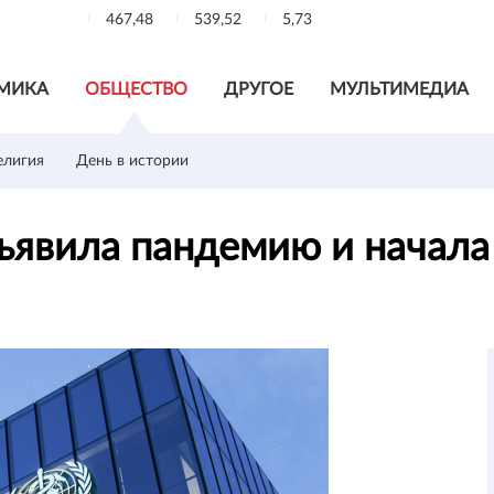
467,48
539,52
5,73
МИКА
ОБЩЕСТВО
ДРУГОЕ
МУЛЬТИМЕДИА
елигия
День в истории
ъявила пандемию и начал