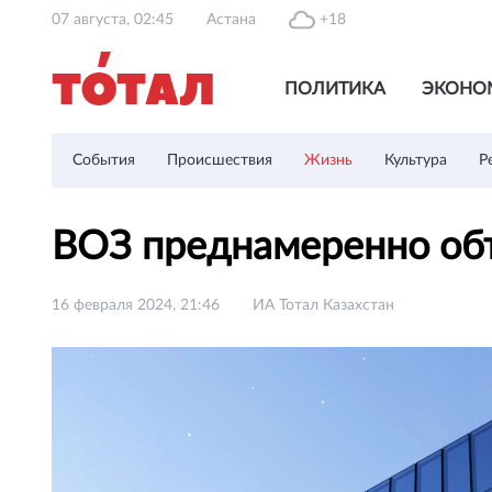
07 августа, 02:45
Астана
+18
ПОЛИТИКА
ЭКОНО
События
Происшествия
Жизнь
Культура
Р
ВОЗ преднамеренно об
16 февраля 2024, 21:46
ИА Тотал Казахстан