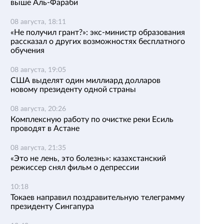
выше Аль-Фараби
08 августа, 18:11
«Не получил грант?»: экс-министр образования
рассказал о других возможностях бесплатного
обучения
08 августа, 19:05
США выделят один миллиард долларов
новому президенту одной страны
08 августа, 20:26
Комплексную работу по очистке реки Есиль
проводят в Астане
08 августа, 21:35
«Это не лень, это болезнь»: казахстанский
режиссер снял фильм о депрессии
10:18
Токаев направил поздравительную телеграмму
президенту Сингапура