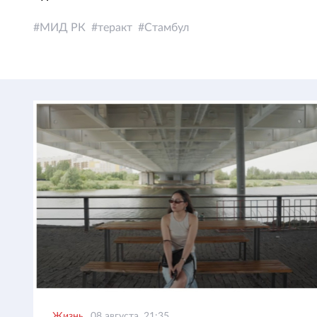
МИД РК
теракт
Стамбул
Жизнь
08 августа, 21:35