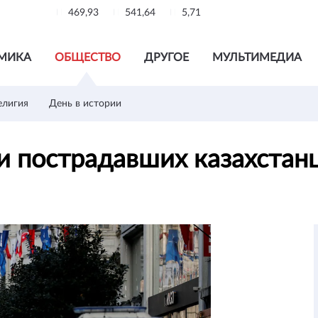
469,93
541,64
5,71
МИКА
ОБЩЕСТВО
ДРУГОЕ
МУЛЬТИМЕДИА
елигия
День в истории
ди пострадавших казахстан