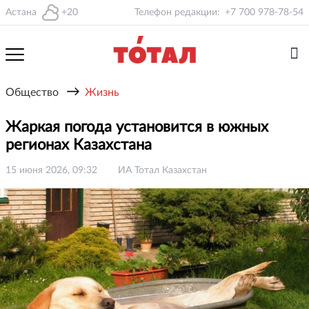
Астана
+20
Телефон редакции:
+7 700 978-78-54
→
Общество
Жизнь
Жаркая погода установится в южных
регионах Казахстана
15 июня 2026, 09:32
ИА Тотал Казахстан