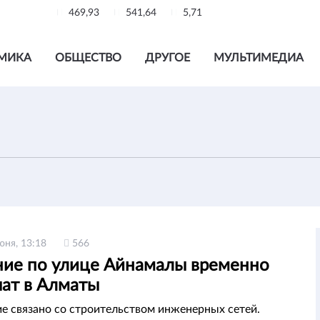
469,93
541,64
5,71
МИКА
ОБЩЕСТВО
ДРУГОЕ
МУЛЬТИМЕДИА
юня, 13:18
566
ие по улице Айнамалы временно
чат в Алматы
е связано со строительством инженерных сетей.