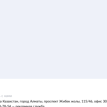
 с нами
а Казахстан, город Алматы, проспект Жибек жолы, 115/46, офис 30
8-78-54 — рекламная служба