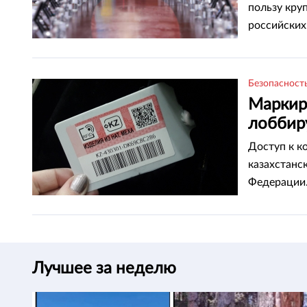
пользу кру
российских
Безопасност
Маркиро
лоббир
Доступ к к
казахстанс
Федерации
Лучшее за неделю