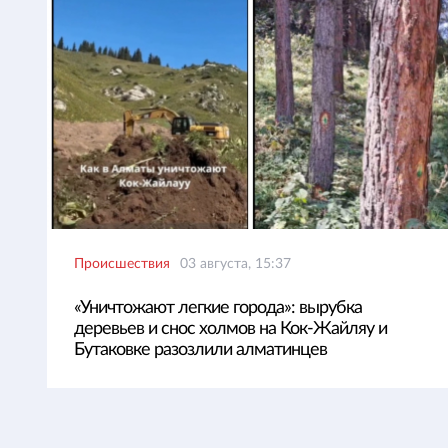
Происшествия
03 августа, 15:37
«Уничтожают легкие города»: вырубка
деревьев и снос холмов на Кок-Жайляу и
Бутаковке разозлили алматинцев