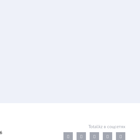
Total.kz в соцсетях
6