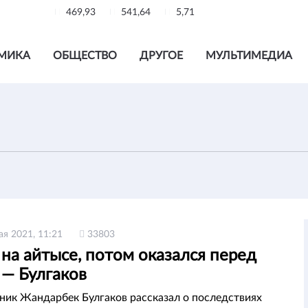
469,93
541,64
5,71
МИКА
ОБЩЕСТВО
ДРУГОЕ
МУЛЬТИМЕДИА
ая 2021, 11:21
33803
на айтысе, потом оказался перед
 — Булгаков
ник Жандарбек Булгаков рассказал о последствиях