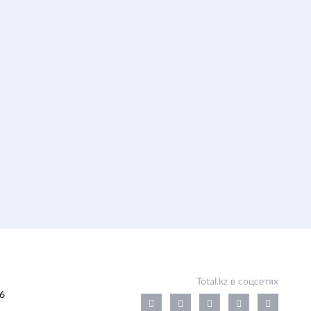
Total.kz в соцсетях
6