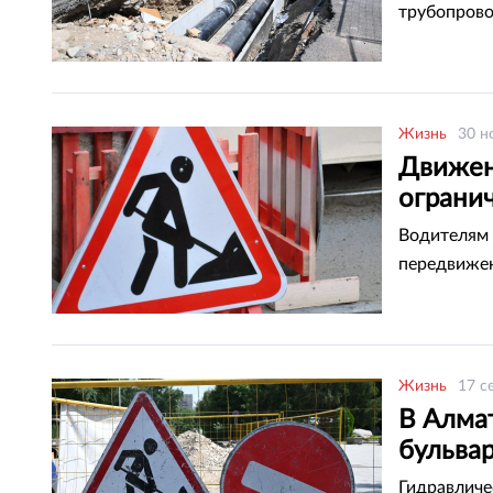
трубопров
Жизнь
30 н
Движен
ограни
Водителям 
передвиже
Жизнь
17 с
В Алма
бульва
Гидравличе