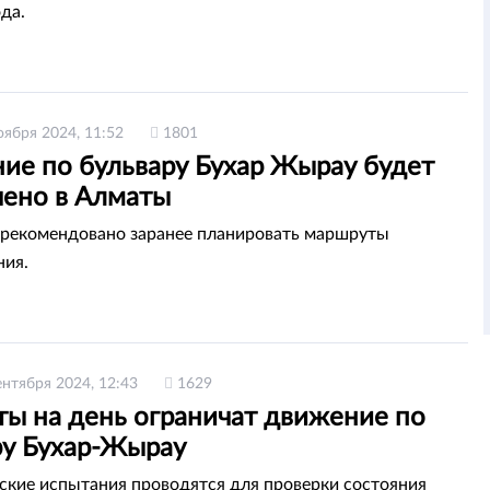
ода.
оября 2024, 11:52
1801
ие по бульвару Бухар Жырау будет
чено в Алматы
рекомендовано заранее планировать маршруты
ния.
ентября 2024, 12:43
1629
ты на день ограничат движение по
ру Бухар-Жырау
ские испытания проводятся для проверки состояния