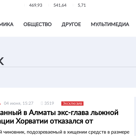
469,93
541,64
5,71
МИКА
ОБЩЕСТВО
ДРУГОЕ
МУЛЬТИМЕДИА
Эксклюзив
ь
04 июня, 15:27
3519
анный в Алматы экс-глава лыжной
ции Хорватии отказался от
диции на родину
 чиновник, подозреваемый в хищении средств в размере