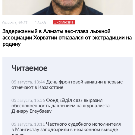
Эксклюзив
04 июня, 15:27
3468
Задержанный в Алматы экс-глава лыжной
ассоциации Хорватии отказался от экстрадиции на
родину
Читаемое
День фронтовой авиации впервые
05 августа, 13:44
отмечают в Казахстане
Фонд «Әділ сөз» выразил
05 августа, 15:56
обеспокоенность давлением на журналиста
Динару Егеубаеву
Частного судебного исполнителя
05 августа, 13:11
в Мангистау заподозрили в незаконном выводе