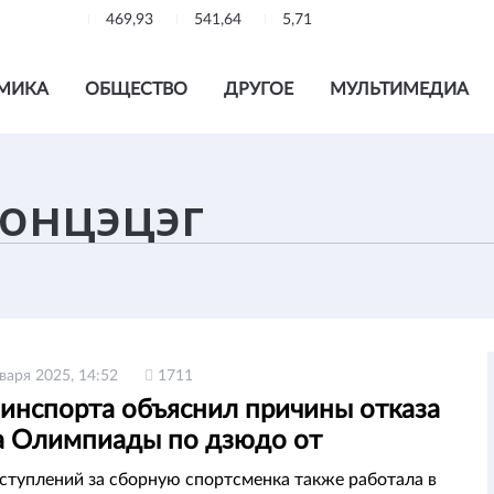
469,93
541,64
5,71
МИКА
ОБЩЕСТВО
ДРУГОЕ
МУЛЬТИМЕДИА
варя 2025, 14:52
1711
Минспорта объяснил причины отказа
а Олимпиады по дзюдо от
нства РК
туплений за сборную спортсменка также работала в