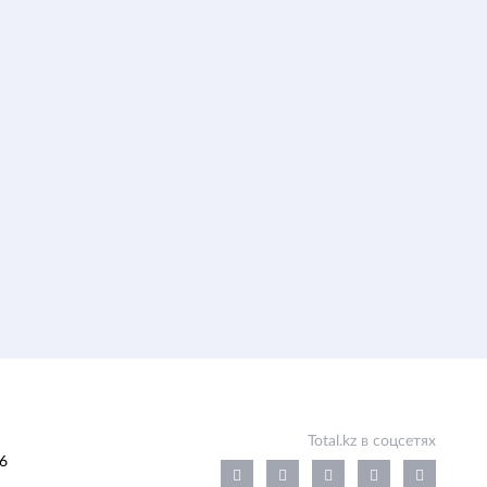
Total.kz в соцсетях
6