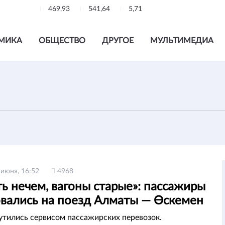
469,93
541,64
5,71
МИКА
ОБЩЕСТВО
ДРУГОЕ
МУЛЬТИМЕДИА
 июня, 16:52
4968
ь нечем, вагоны старые»: пассажиры
вались на поезд Алматы — Өскемен
тились сервисом пассажирских перевозок.