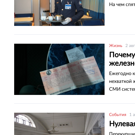
На чем спя
Жизнь
2 ав
Почему
железн
Ежегодно к
нехваткой 
СМИ систем
билетами. 
События
1 
Нулевая
Перекупщик