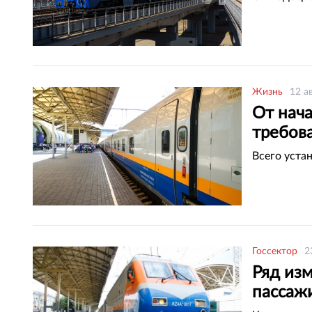
Жизнь
12 а
От нача
требов
Всего уста
Госсектор
2
Ряд из
пассажи