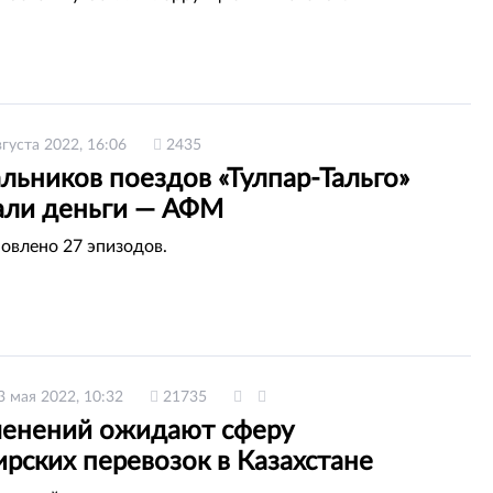
вгуста 2022, 16:06
2435
льников поездов «Тулпар-Тальго»
али деньги — АФМ
новлено 27 эпизодов.
3 мая 2022, 10:32
21735
менений ожидают сферу
рских перевозок в Казахстане