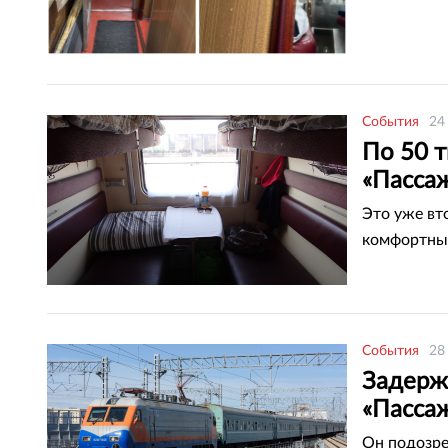
События
24
По 50 т
«Пасса
Это уже вт
комфортных
События
28
Задерж
«Пасса
Он подозре