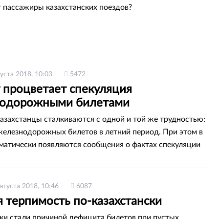
т пассажиры казахстанских поездов?
густа 2018, 10:03
5472
 процветает спекуляция
одорожными билетами
азахстанцы сталкиваются с одной и той же трудностью:
железнодорожных билетов в летний период. При этом в
атически появляются сообщения о фактах спекуляции
Как решить эту проблему?
августа 2018, 10:46
6087
 терпимость по-казахстански
и стали причиной дефицита билетов при пустых