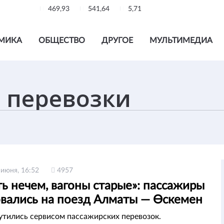
469,93
541,64
5,71
МИКА
ОБЩЕСТВО
ДРУГОЕ
МУЛЬТИМЕДИА
 июня, 16:52
4957
ь нечем, вагоны старые»: пассажиры
вались на поезд Алматы — Өскемен
тились сервисом пассажирских перевозок.