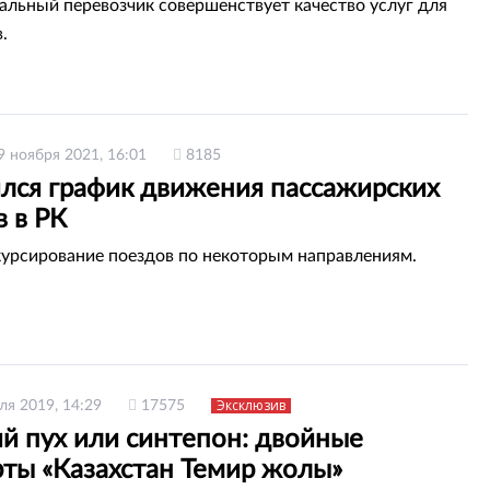
альный перевозчик совершенствует качество услуг для
.
9 ноября 2021, 16:01
8185
лся график движения пассажирских
 в РК
урсирование поездов по некоторым направлениям.
Эксклюзив
ля 2019, 14:29
17575
й пух или синтепон: двойные
рты «Казахстан Темир жолы»