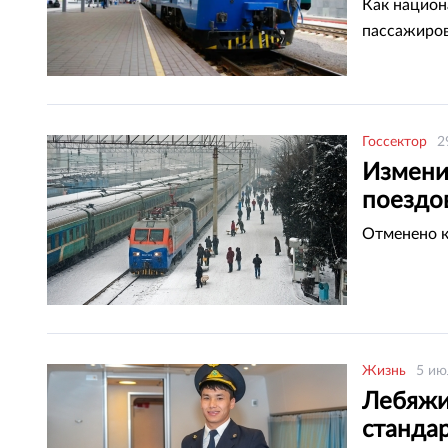
Как национ
пассажиров
Госсектор
2
Измени
поездов
Отменено к
Жизнь
5 ию
Лебяжи
станда