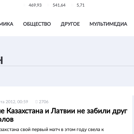
469,93
541,64
5,71
МИКА
ОБЩЕСТВО
ДРУГОЕ
МУЛЬТИМЕДИА
та 2012, 00:59
2706
 Казахстана и Латвии не забили друг
олов
захстана свой первый матч в этом году свела к