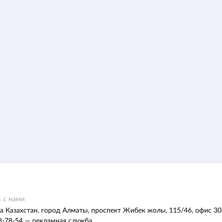
 с нами
а Казахстан, город Алматы, проспект Жибек жолы, 115/46, офис 30
8-78-54 — рекламная служба