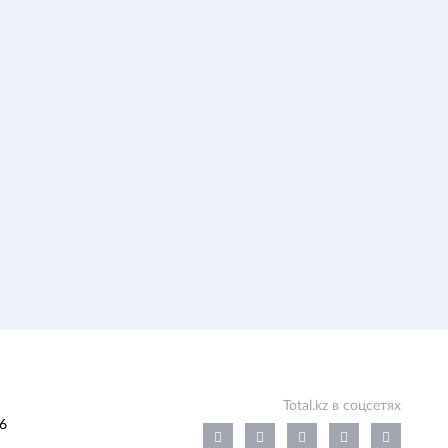
Total.kz в соцсетях
6