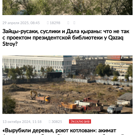
29 апреля 2025, 08:45
18298
Зайцы-русаки, суслики и Дала қыраны: что не так
с проектом президентской библиотеки у Qazaq
Stroy?
Эксклюзив
13 октября 2024, 11:18
30825
«Вырубили деревья, роют котлован»: акимат