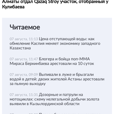
Алматы отдал Qazaq Stroy участок, отобранный у
Кулибаева
Читаемое
Цена отступающей воды: как
07 августа, 11:13
обмеление Каспия меняет экономику западного
Казахстана
Блогера и бойца поп-ММА
07 августа, 11:47
Мираса Беркинбаева арестовали на 10 суток
Выпивали в луже и брызгали
07 августа, 09:09
водой в детей: двоих жителей Астаны арестовали
за пьяную выходку
Дозорные и патрули на
07 августа, 11:31
мотоциклах: схему нелегальной добычи золота
выявили в Кызылординской области