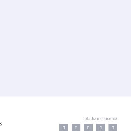
Total.kz в соцсетях
6