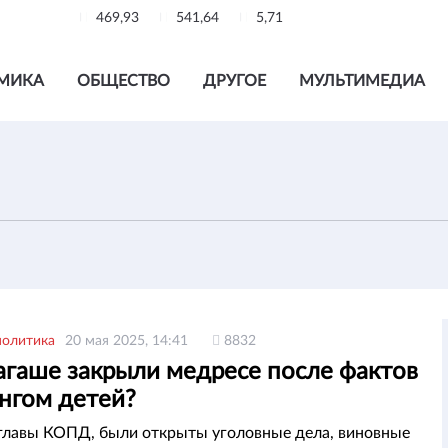
469,93
541,64
5,71
МИКА
ОБЩЕСТВО
ДРУГОЕ
МУЛЬТИМЕДИА
политика
20 мая 2025, 14:41
8832
агаше закрыли медресе после фактов
ингом детей?
главы КОПД, были открыты уголовные дела, виновные