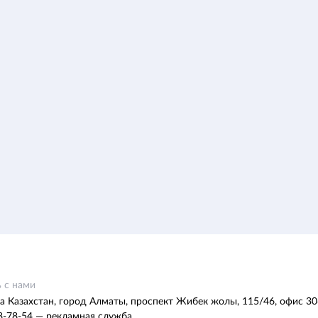
 с нами
а Казахстан, город Алматы, проспект Жибек жолы, 115/46, офис 30
8-78-54 — рекламная служба