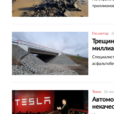
триллионов
Госсектор
2
Трещин
миллиар
Специалист
асфальтобе
Техно
26 ию
Автомо
некаче