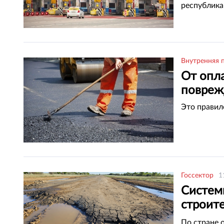
республика
Внутренняя 
От опл
повреж
Это правил
Госсектор
1
Систем
строите
Казахс
По стране 