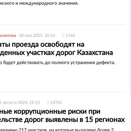
нского и международного значения.
политика
28 мая 2025, 10:14
1146
аты проезда освободят на
денных участках дорог Казахстана
о будет действовать до полного устранения дефекта.
1 августа 2024, 19:13
14761
ные коррупционные риски при
льстве дорог выявлены в 15 регионах
тана
охвачено 217 участков, на которые выделено более 2