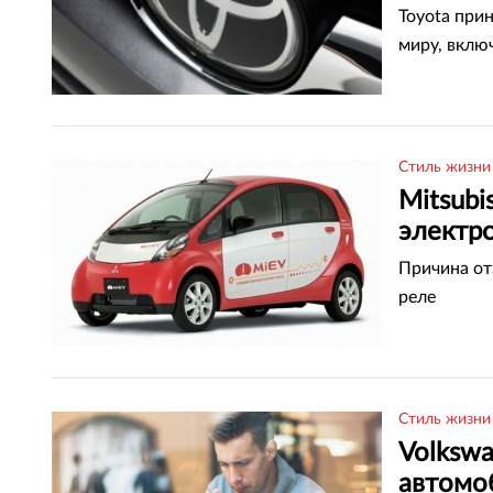
Toyota при
миру, вклю
Стиль жизни
Mitsubi
электр
Причина от
реле
Стиль жизни
Volkswa
автомо