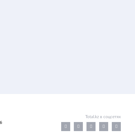
Total.kz в соцсетях
6