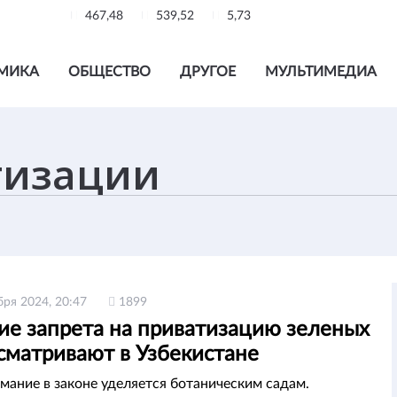
467,48
539,52
5,73
МИКА
ОБЩЕСТВО
ДРУГОЕ
МУЛЬТИМЕДИА
бря 2024, 20:47
1899
ие запрета на приватизацию зеленых
сматривают в Узбекистане
мание в законе уделяется ботаническим садам.