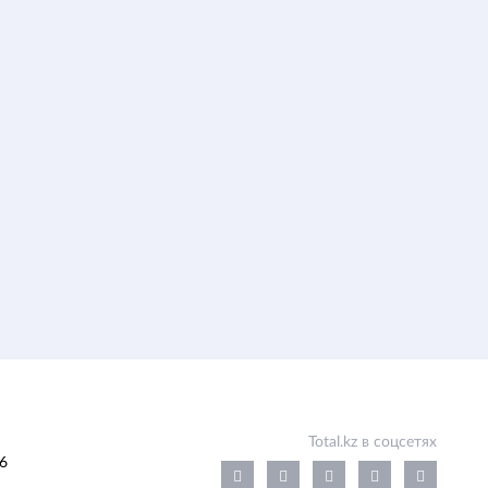
Total.kz в соцсетях
6