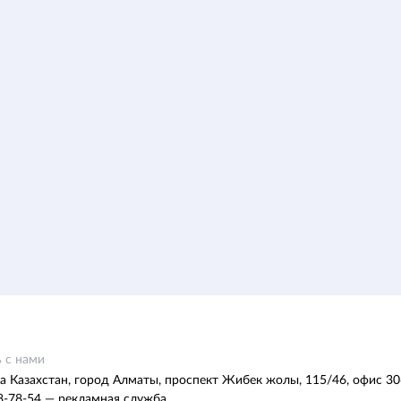
 с нами
а Казахстан, город Алматы, проспект Жибек жолы, 115/46, офис 30
8-78-54 — рекламная служба