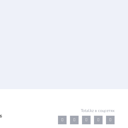
Total.kz в соцсетях
6