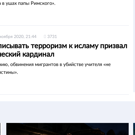
 в ушах папы Римского».
ноября 2020, 21:44
3731
писывать терроризм к исламу призвал
ческий кардинал
нию, обвинения мигрантов в убийстве учителя «не
стины».