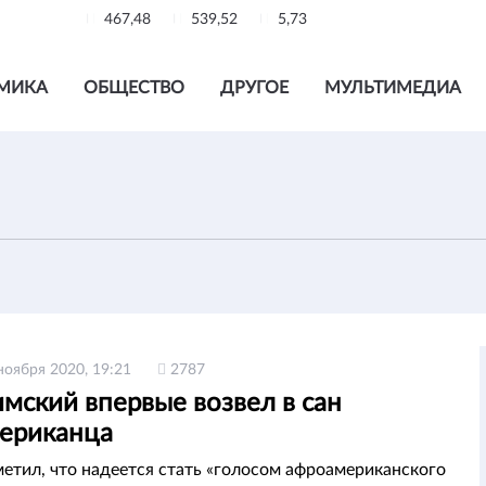
467,48
539,52
5,73
МИКА
ОБЩЕСТВО
ДРУГОЕ
МУЛЬТИМЕДИА
ноября 2020, 19:21
2787
мский впервые возвел в сан
ериканца
метил, что надеется стать «голосом афроамериканского