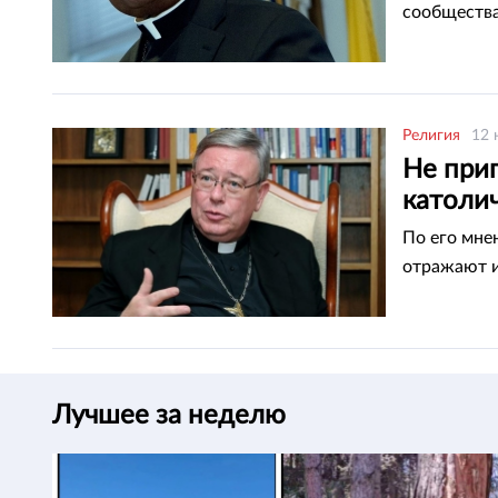
сообщества
Религия
12 
Не при
католи
По его мне
отражают и
Лучшее за неделю