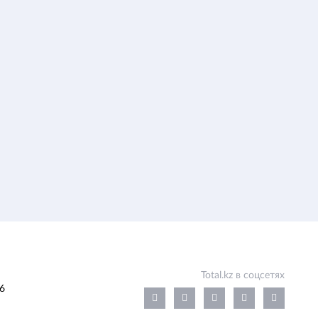
Total.kz в соцсетях
6