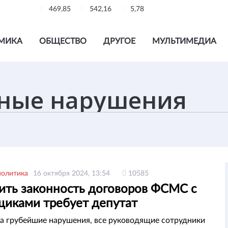
469,85
542,16
5,78
МИКА
ОБЩЕСТВО
ДРУГОЕ
МУЛЬТИМЕДИА
политика
16 октября 2024, 13:54
10585
ить законность договоров ФСМС с
щиками требует депутат
а грубейшие нарушения, все руководящие сотрудники